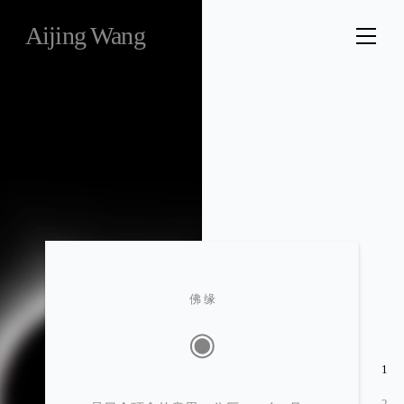
Aijing Wang
佛缘
◉
1
2